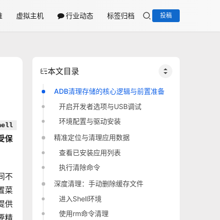
维
虚拟主机
行业动态
标签归档
投稿
本文目录
ADB清理存储的核心逻辑与前置准备
开启开发者选项与USB调试
环境配置与驱动安装
ell 
精准定位与清理应用数据
受保
查看已安装应用列表
执行清除命令
间不
深度清理：手动删除缓存文件
置菜
进入Shell环境
提供
使用rm命令清理
要精