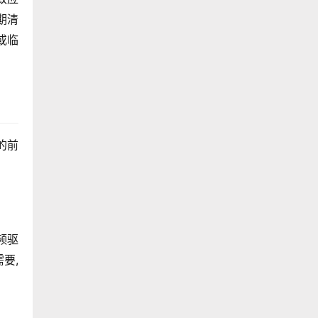
期清
或临
的前
频驱
要,