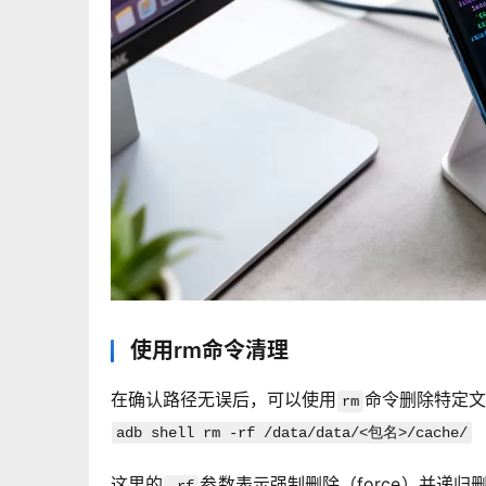
使用rm命令清理
在确认路径无误后，可以使用
命令删除特定文
rm
adb shell rm -rf /data/data/<包名>/cache/
这里的
参数表示强制删除（force）并递归
-rf