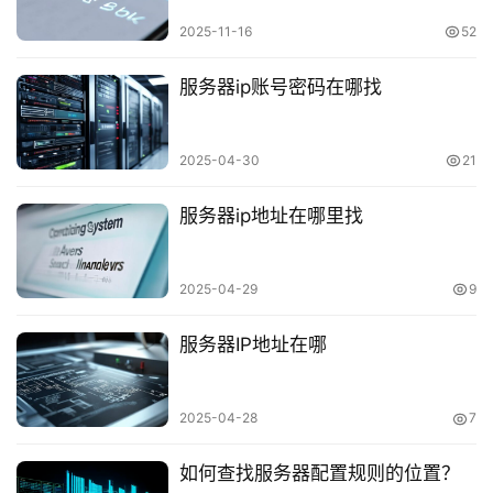
助
2025-11-16
52
中
心
服务器ip账号密码在哪找
技
2025-04-30
21
术
教
服务器ip地址在哪里找
程
2025-04-29
9
网
服务器IP地址在哪
站
运
维
2025-04-28
7
虚
如何查找服务器配置规则的位置？
拟