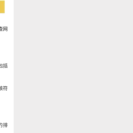
查网
包括
该符
的排