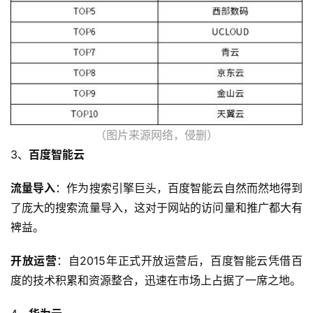
云
计
算
（图片来源网络，侵删）
3、
百度智能云
帮
流量导入
：作为搜索引擎巨头，百度智能云自然而然地得到
助
了庞大的搜索流量导入，这对于网站的访问量和推广都大有
中
心
裨益。
开放运营
：自2015年正式开放运营后，百度智能云凭借百
度的技术积累和资源整合，迅速在市场上占据了一席之地。
技
术