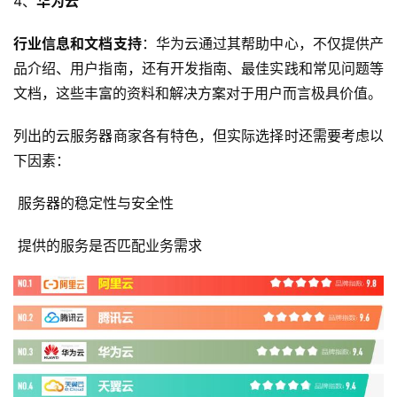
4、
华为云
教
程
行业信息和文档支持
：华为云通过其帮助中心，不仅提供产
品介绍、用户指南，还有开发指南、最佳实践和常见问题等
文档，这些丰富的资料和解决方案对于用户而言极具价值。
网
站
列出的云服务器商家各有特色，但实际选择时还需要考虑以
运
维
下因素：
 服务器的稳定性与安全性
虚
拟
 提供的服务是否匹配业务需求
主
机
行
业
动