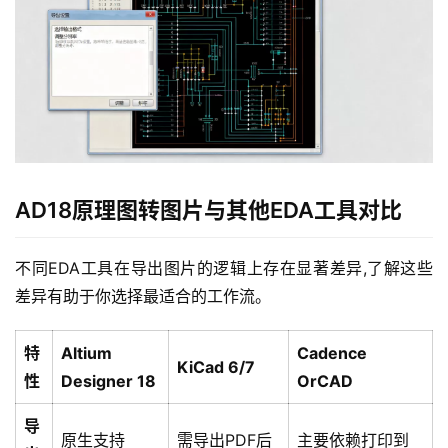
AD18原理图转图片与其他EDA工具对比
云
不同EDA工具在导出图片的逻辑上存在显著差异,了解这些
计
差异有助于你选择最适合的工作流。
算
特
Altium
Cadence
KiCad 6/7
性
Designer 18
OrCAD
帮
助
导
原生支持
需导出PDF后
主要依赖打印到
中