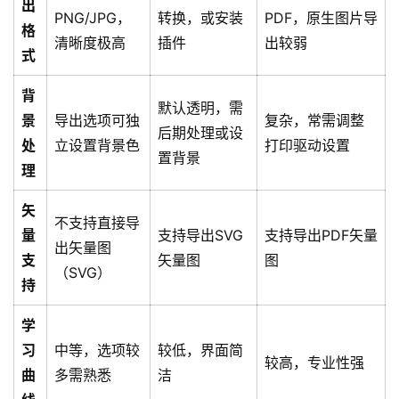
出
心
PNG/JPG，
转换，或安装
PDF，原生图片导
格
清晰度极高
插件
出较弱
式
技
背
术
默认透明，需
景
导出选项可独
复杂，常需调整
教
后期处理或设
处
立设置背景色
打印驱动设置
程
置背景
理
矢
网
不支持直接导
量
支持导出SVG
支持导出PDF矢量
站
出矢量图
支
矢量图
图
运
（SVG）
维
持
学
虚
习
中等，选项较
较低，界面简
拟
较高，专业性强
曲
多需熟悉
洁
主
机