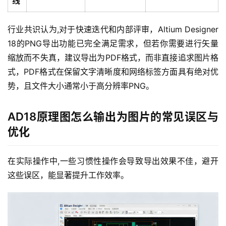
线
行业共识认为,对于快速迭代和内部评审，Altium Designer 
行
18的PNG导出功能已完全满足需求，但若你需要进行矢量
业
缩放而不失真，建议导出为PDF格式，而非直接追求图片格
动
式，PDF格式在保留文字清晰度和网络标签方面具有绝对优
态
势，且文件大小通常小于高分辨率PNG。
标
AD18原理图怎么输出为图片的常见误区与
签
归
优化
档
在实际操作中,一些习惯性操作会导致导出效果不佳，避开
这些误区，能显著提升工作效率。