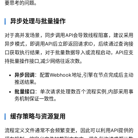
要思考的问题。
程
异步处理与批量操作
网
对于高并发场景，同步调用API会导致线程阻塞，建议采用
站
运
异步模式，即调用API后立即返回请求ID，后续通过查询接
维
口获取执行结果，对于批量数据导入或流程启动，API应支
持批量操作接口,减少网络往返次数。
虚
拟
异步回调
：配置Webhook地址,引擎在节点完成后主动
主
推送结果。
机
批量接口
：单次请求处理数百个流程实例,内部采用事
务机制保证一致性。
行
缓存策略与资源复用
业
动
流程定义文件通常不会频繁变更，因此可以利用API提供的
态