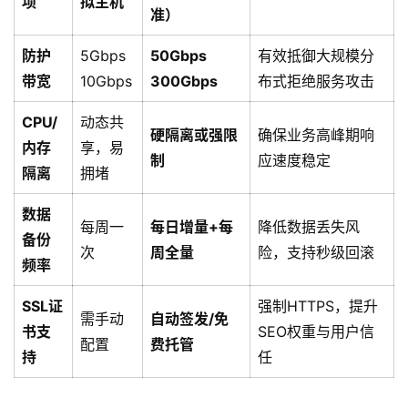
项
拟主机
准）
防护
5Gbps
50Gbps
有效抵御大规模分
带宽
10Gbps
300Gbps
布式拒绝服务攻击
CPU/
动态共
硬隔离或强限
确保业务高峰期响
内存
享，易
制
应速度稳定
隔离
拥堵
数据
每周一
每日增量+每
降低数据丢失风
备份
次
周全量
险，支持秒级回滚
频率
SSL证
强制HTTPS，提升
需手动
自动签发/免
书支
SEO权重与用户信
配置
费托管
持
任