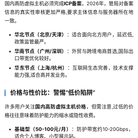
国内高防虚拟主机必须完成
ICP备案
，2026年，管局对备案
信息的真实性审核更加严格,要求主体信息与服务器所在地
一致。
华北节点（北京/天津）
：适合面向北方用户，延迟低,
政策监管最严。
华南节点（广州/深圳）
：外贸与跨境电商首选,国际出
口带宽优化较好。
华东节点（上海/杭州）
：互联网生态完善，技术支撑
能力强,适合高并发业务。
云
价格与性价比：警惕“低价陷阱”
计
算
许多用户关注
国内高防虚拟主机价格
，但需注意,过低的价
格往往意味着防护能力的缩水或隐性收费。
帮
基础型（50-100元/月）
：防护带宽约10-20Gbps，
助
适合个人博客、小型展示站。