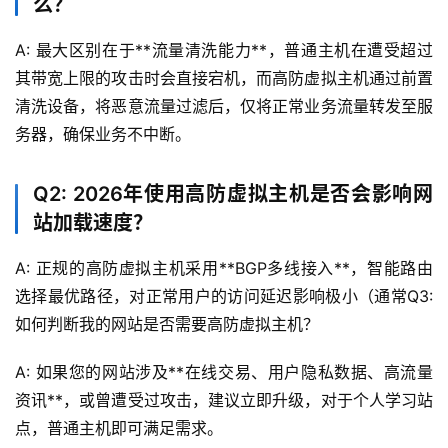
么？
机
A: 最大区别在于**流量清洗能力**，普通主机在遭受超过
其带宽上限的攻击时会直接宕机，而高防虚拟主机通过前置
行
清洗设备，将恶意流量过滤后，仅将正常业务流量转发至服
业
务器，确保业务不中断。
动
态
Q2: 2026年使用高防虚拟主机是否会影响网
站加载速度？
标
签
A: 正规的高防虚拟主机采用**BGP多线接入**，智能路由
归
选择最优路径，对正常用户的访问延迟影响极小（通常
Q3: 
档
如何判断我的网站是否需要高防虚拟主机？
A: 如果您的网站涉及**在线交易、用户隐私数据、高流量
资讯**，或曾遭受过攻击，建议立即升级，对于个人学习站
点，普通主机即可满足需求。