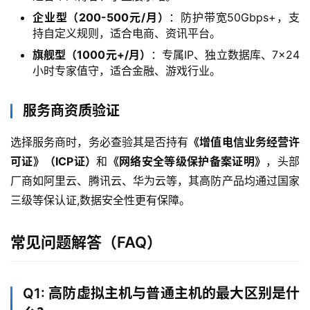
中
企业型（200-500元/月）
：防护带宽50Gbps+，支
心
持自定义规则，适合电商、资讯平台。
旗舰型（1000元+/月）
：专属IP、独立数据库、7×24
小时专家值守，适合金融、游戏行业。
技
术
服务商资质验证
教
程
选择服务商时，务必查验其是否持有
《增值电信业务经营许
可证》（ICP证）
和
《网络安全等级保护备案证明》
，头部
厂商如阿里云、腾讯云、华为云等，其高防产品均通过国家
网
三级等保认证,数据安全性更有保障。
站
运
维
常见问题解答（FAQ）
虚
拟
Q1: 高防虚拟主机与普通主机的最大区别是什
主