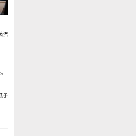
境流
性。
低于