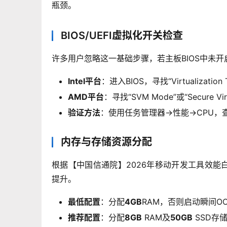
瓶颈。
BIOS/UEFI虚拟化开关检查
许多用户忽略这一基础步骤，若主板BIOS中未开启V
Intel平台
：进入BIOS，寻找“Virtualization
AMD平台
：寻找“SVM Mode”或“Secure Vi
验证方法
：使用任务管理器->性能->CPU，
内存与存储资源分配
根据【中国信通院】2026年移动开发工具效能白
提升。
最低配置
：分配
4GB
RAM，否则启动瞬间O
推荐配置
：分配
8GB
RAM及
50GB
SSD存