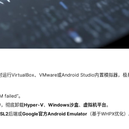
irtualBox、VMware或Android Studio内置模拟器，
ailed”。
”中，彻底卸载
Hyper-V
、
Windows沙盒
、
虚拟机平台
。
SL2
后端或
Google官方Android Emulator
（基于WHPX优化）