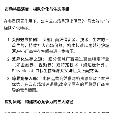
 市场格局演变：梯队分化与生态重组
在多重因素作用下，公有云市场呈现出明显的“马太效应”与
梯队分化特征。
头部效应加剧：
头部厂商凭借资金、技术、生态的三
云
重优势，持续扩大市场份额，构建起难以逾越的护城
计
河,中小厂商生存空间被进一步挤压。
算
差异化生存之道：
细分领域厂商通过聚焦特定行业
（如金融云、视频云）或特定技术（如边缘计算、
Serverless）寻找生存缝隙,避免与巨头正面交锋。
帮
助
跨界竞争入局：
电信运营商凭借网络资源与政企客户
中
优势，在云市场增速迅猛,改变了原有的互联网厂商主
心
导的竞争版图。
 应对策略：构建核心竞争力的三大路径
技