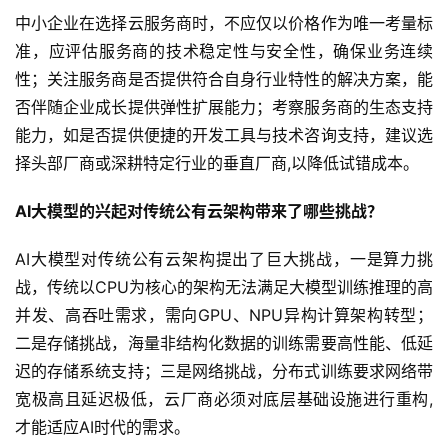
动
中小企业在选择云服务商时，不应仅以价格作为唯一考量标
态
准，应评估服务商的技术稳定性与安全性，确保业务连续
性；关注服务商是否提供符合自身行业特性的解决方案，能
标
否伴随企业成长提供弹性扩展能力；考察服务商的生态支持
签
能力，如是否提供便捷的开发工具与技术咨询支持，建议选
归
择头部厂商或深耕特定行业的垂直厂商,以降低试错成本。
档
AI大模型的兴起对传统公有云架构带来了哪些挑战？
AI大模型对传统公有云架构提出了巨大挑战，一是算力挑
战，传统以CPU为核心的架构无法满足大模型训练推理的高
并发、高吞吐需求，需向GPU、NPU异构计算架构转型；
二是存储挑战，海量非结构化数据的训练需要高性能、低延
迟的存储系统支持；三是网络挑战，分布式训练要求网络带
宽极高且延迟极低，云厂商必须对底层基础设施进行重构,
才能适应AI时代的需求。