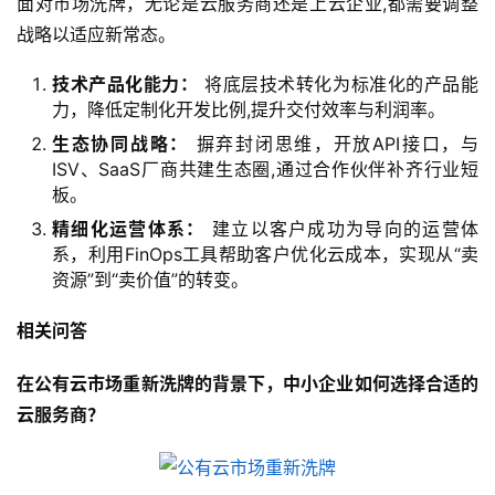
面对市场洗牌，无论是云服务商还是上云企业,都需要调整
术
战略以适应新常态。
教
程
技术产品化能力：
将底层技术转化为标准化的产品能
力，降低定制化开发比例,提升交付效率与利润率。
生态协同战略：
摒弃封闭思维，开放API接口，与
网
ISV、SaaS厂商共建生态圈,通过合作伙伴补齐行业短
站
板。
运
精细化运营体系：
建立以客户成功为导向的运营体
维
系，利用FinOps工具帮助客户优化云成本，实现从“卖
资源”到“卖价值”的转变。
虚
拟
相关问答
主
机
在公有云市场重新洗牌的背景下，中小企业如何选择合适的
云服务商？
行
业