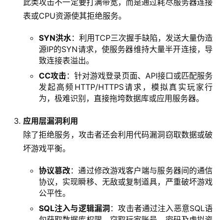
此类攻击不一定要打满带宽，而是通过耗尽服务器连接
表或CPU资源使其拒绝服务。
SYN洪水
：利用TCP三次握手缺陷，发送大量伪造
源IP的SYN请求，使服务器维持大量半开连接，导
致连接表溢出。
CC攻击
：针对游戏登录页面、API接口或匹配服务
发起高频HTTP/HTTPS请求，模拟真实玩家行
为，极难识别，直接拖垮数据库或应用服务器。
应用层漏洞利用
除了拒绝服务，攻击者还会利用代码漏洞窃取数据或破
坏游戏平衡。
协议篡改
：通过修改游戏客户端与服务器间的通信
协议，实现瞬移、无敌或复制道具，严重破坏游戏
公平性。
SQL注入与逻辑漏洞
：攻击者通过注入恶意SQL语
句获取数据库权限，窃取玩家账号、密码及虚拟资