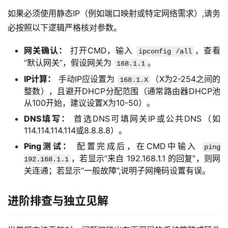
如果必须使用静态IP（例如端口映射或特定网络需求）,请务
技
必按照以下逻辑严格核对参数。
术
教
网关确认：
打开CMD，输入
，查看
ipconfig /all
程
“默认网关”，假设网关为
。
168.1.1
IP计算：
手动IP应设置为
（X为2-254之间的
168.1.X
整数），且避开DHCP分配范围（通常路由器DHCP池
网
从100开始，建议设置X为10-50）。
站
DNS填写：
首选DNS可填网关IP或公共DNS（如
运
114.114.114.114或8.8.8.8）。
维
Ping测试：
配置完成后，在CMD中输入
ping
，若显示“来自 192.168.1.1 的回复”，则网
虚
192.168.1.1
关连通；若显示“一般故障”,说明子网掩码设置有误。
拟
主
机
进阶排查与独立见解