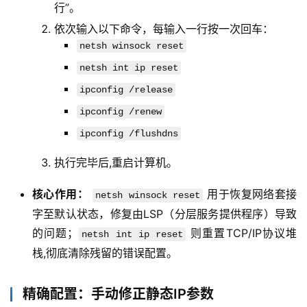
行”。
依次输入以下命令，每输入一行按一次回车：
netsh winsock reset
netsh int ip reset
ipconfig /release
ipconfig /renew
ipconfig /flushdns
云
计
执行完毕后,重启计算机。
算
核心作用：
用于恢复网络套接
netsh winsock reset
字至默认状态，修复由LSP（分层服务提供程序）导致
帮
的问题；
则重置TCP/IP协议堆
netsh int ip reset
助
栈,彻底清除残留的错误配置。
中
心
精确配置：手动修正静态IP参数