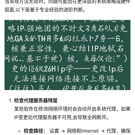
当常规方法无效时，问题可能出在更深层的系统策略或硬件
行
层面,以下是基于专业经验的进阶判断。
业
动
态
标
签
归
档
检查代理服务器残留
某些软件在修改网络环境时会自动开启系统代理，如果
IP变更后代理服务器不可用,会导致全网断开。
检查路径：
设置 -> 网络和Internet -> 代理，确保