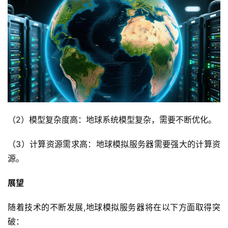
运
维
虚
拟
主
机
（2）模型复杂度高：地球系统模型复杂，需要不断优化。
行
业
（3）计算资源需求高：地球模拟服务器需要强大的计算资
动
源。
态
展望
标
签
随着技术的不断发展,地球模拟服务器将在以下方面取得突
归
破：