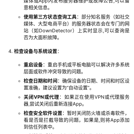
媒体或App内发布服务器维护或故障公告,可以留
意相关信息。
帮
使用第三方状态查询工具
：部分知名服务（如社交
助
媒体、大型电商平台）的服务器状态会在专门的网
中
站（如DownDetector）上实时显示,可以查询是
心
否为大面积故障。
检查设备与系统设置
：
技
重启设备
：重启手机或平板电脑可以解决许多系统
术
层面或软件冲突导致的问题。
教
检查日期和时间
：确保设备的日期、时间和时区设
程
置准确，建议设置为“自动设置”。
关闭VPN或代理
：如果正在使用VPN或代理服务
器,尝试关闭后重新连接App。
网
站
检查安全软件设置
：暂时关闭防火墙或杀毒软件，
运
看是否是拦截导致的问题，如果是,则将App添加
到信任列表中。
维