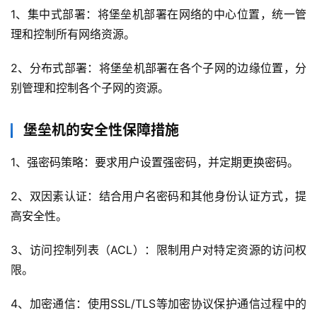
教
1、集中式部署：将堡垒机部署在网络的中心位置，统一管
程
理和控制所有网络资源。
2、分布式部署：将堡垒机部署在各个子网的边缘位置，分
网
别管理和控制各个子网的资源。
站
运
维
堡垒机的安全性保障措施
1、强密码策略：要求用户设置强密码，并定期更换密码。
虚
拟
2、双因素认证：结合用户名密码和其他身份认证方式，提
主
高安全性。
机
3、访问控制列表（ACL）：限制用户对特定资源的访问权
限。
行
业
4、加密通信：使用SSL/TLS等加密协议保护通信过程中的
动