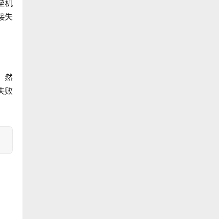
垒机
接失
，然
失败