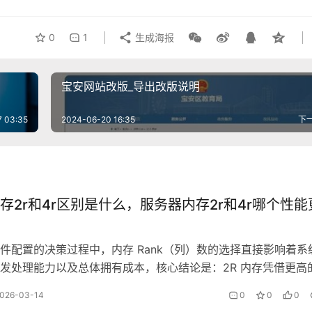
0
1
生成海报
宝安网站改版_导出改版说明
7 03:35
2024-06-20 16:35
下
存2r和4r区别是什么，服务器内存2r和4r哪个性能
件配置的决策过程中，内存 Rank（列）数的选择直接影响着系
发处理能力以及总体拥有成本，核心结论是：2R 内存凭借更高
潜力，适合中小型企业通用计算场景；而 4R 内存通过增加位宽
026-03-14
0
0
0
量上限与并发读写效率，是虚拟化、数据库等大内存密集型场景