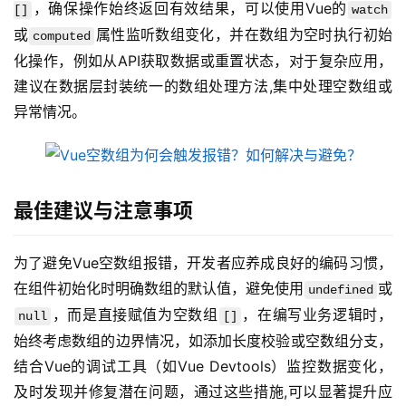
，确保操作始终返回有效结果，可以使用Vue的
[]
watch
或
属性监听数组变化，并在数组为空时执行初始
computed
化操作，例如从API获取数据或重置状态，对于复杂应用，
建议在数据层封装统一的数组处理方法,集中处理空数组或
异常情况。
最佳建议与注意事项
为了避免Vue空数组报错，开发者应养成良好的编码习惯，
在组件初始化时明确数组的默认值，避免使用
或
undefined
，而是直接赋值为空数组
，在编写业务逻辑时，
null
[]
始终考虑数组的边界情况，如添加长度校验或空数组分支，
云
结合Vue的调试工具（如Vue Devtools）监控数据变化，
计
及时发现并修复潜在问题，通过这些措施,可以显著提升应
算