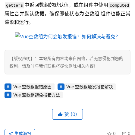
维
中返回数组的默认值，或在组件中使用
getters
computed
属性合并默认数据，确保即使状态为空数组,组件也能正常
虚
渲染和运行。
拟
主
机
【版权声明】：本站所有内容均来自网络，若无意侵犯到您的
行
权利，请及时与我们联系将尽快删除相关内容!
业
动
态
Vue 空数组报错原因
Vue 空数组触发报错解决
Vue 空数组避免报错方法
标
签
赞
(0)
归
档
生成海报
0
0