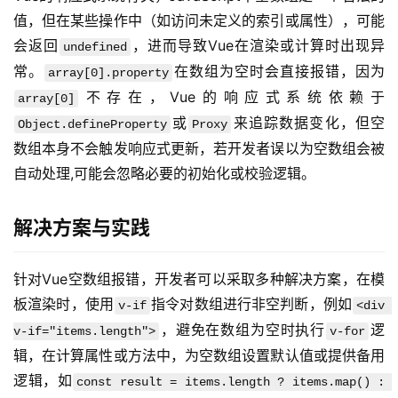
值，但在某些操作中（如访问未定义的索引或属性），可能
会返回
，进而导致Vue在渲染或计算时出现异
undefined
常。
在数组为空时会直接报错，因为
array[0].property
不存在，Vue的响应式系统依赖于
array[0]
或
来追踪数据变化，但空
Object.defineProperty
Proxy
数组本身不会触发响应式更新，若开发者误以为空数组会被
自动处理,可能会忽略必要的初始化或校验逻辑。
解决方案与实践
针对Vue空数组报错，开发者可以采取多种解决方案，在模
板渲染时，使用
指令对数组进行非空判断，例如
v-if
<div 
，避免在数组为空时执行
逻
v-if="items.length">
v-for
辑，在计算属性或方法中，为空数组设置默认值或提供备用
逻辑，如
const result = items.length ? items.map() : 