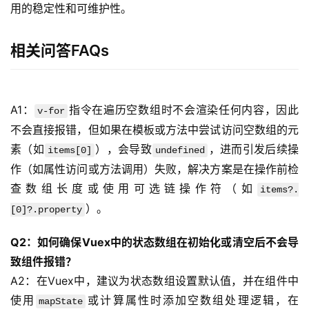
用的稳定性和可维护性。
相关问答FAQs
帮
助
中
心
A1：
指令在遍历空数组时不会渲染任何内容，因此
v-for
不会直接报错，但如果在模板或方法中尝试访问空数组的元
素（如
），会导致
，进而引发后续操
items[0]
undefined
技
作（如属性访问或方法调用）失败，解决方案是在操作前检
术
查数组长度或使用可选链操作符（如
教
items?.
程
）。
[0]?.property
Q2：如何确保Vuex中的状态数组在初始化或清空后不会导
网
致组件报错？
站
A2：在Vuex中，建议为状态数组设置默认值，并在组件中
运
使用
或计算属性时添加空数组处理逻辑，在
mapState