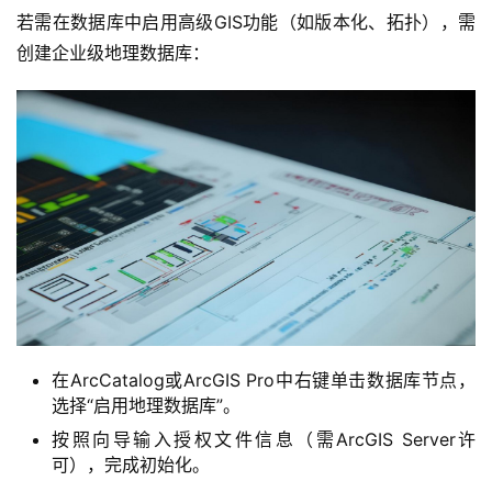
中
若需在数据库中启用高级GIS功能（如版本化、拓扑），需
心
创建企业级地理数据库：
技
术
教
程
网
站
运
维
在ArcCatalog或ArcGIS Pro中右键单击数据库节点，
选择“启用地理数据库”。
虚
按照向导输入授权文件信息（需ArcGIS Server许
拟
可），完成初始化。
主