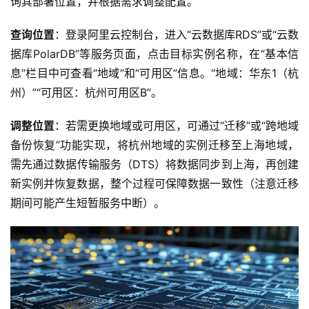
询其部署位置，并根据需求调整配置。 
查询位置
：登录阿里云控制台，进入“云数据库RDS”或“云数
网
据库PolarDB”等服务页面，点击目标实例名称，在“基本信
站
息”栏目中可查看“地域”和“可用区”信息。“地域：华东1（杭
运
维
州）”“可用区：杭州可用区B”。 
调整位置
：若需更换地域或可用区，可通过“迁移”或“跨地域
虚
备份恢复”功能实现，将杭州地域的实例迁移至上海地域，
拟
主
需先通过数据传输服务（DTS）将数据同步到上海，再创建
机
新实例并恢复数据，整个过程可保障数据一致性（注意迁移
期间可能产生短暂服务中断）。 
行
业
动
态