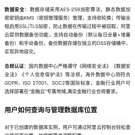
数据安全
：数据存储采用AES-256加密算法，静态数据加
密密钥由KMS（密钥管理服务）管理，支持密轮换；传输全
云
程启用SSL/TLS加密，防止数据在传输过程中被窃取，阿里
计
云提供数据备份功能，支持自动备份（默认每日全量+增量
算
备份）和手动备份，备份数据存储在独立的OSS存储桶中，
实现异地容灾。 
帮
合规认证
：国内数据中心严格遵守《网络安全法》《数据安
助
全法》《个人信息保护法》等法规，海外数据中心则符合
中
GDPR、ISO 27001、SOC2等国际标准，金融行业用户可
心
选择部署在“金融云”专属地域,满足金融行业合规要求。
技
用户如何查询与管理数据库位置
术
教
对于已创建的数据库实例，用户可通过阿里云控制台轻松查
程