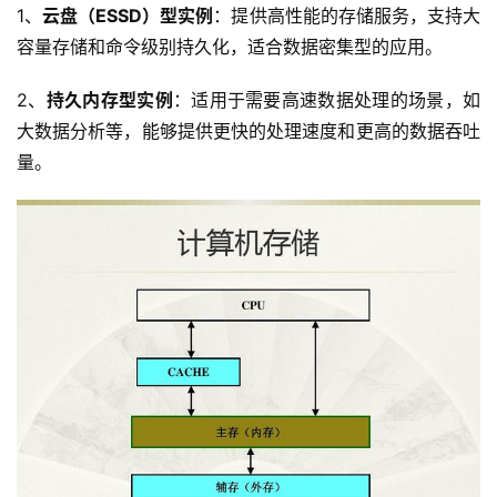
1、
云盘（ESSD）型实例
：提供高性能的存储服务，支持大
容量存储和命令级别持久化，适合数据密集型的应用。
云
2、
持久内存型实例
：适用于需要高速数据处理的场景，如
计
大数据分析等，能够提供更快的处理速度和更高的数据吞吐
算
量。
帮
助
中
心
技
术
教
程