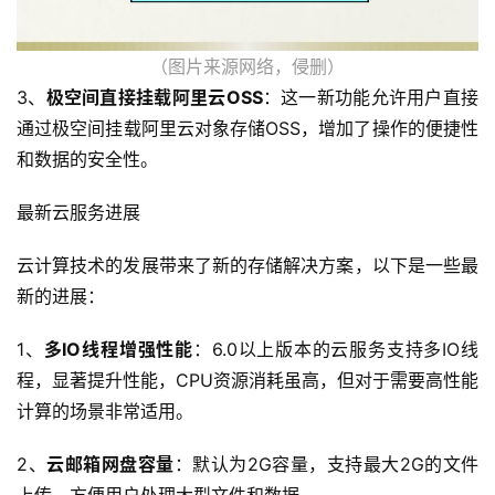
网
（图片来源网络，侵删）
站
3、
极空间直接挂载阿里云OSS
：这一新功能允许用户直接
运
通过极空间挂载阿里云对象存储OSS，增加了操作的便捷性
维
和数据的安全性。
虚
最新云服务进展
拟
主
云计算技术的发展带来了新的存储解决方案，以下是一些最
机
新的进展：
1、
多IO线程增强性能
：6.0以上版本的云服务支持多IO线
行
程，显著提升性能，CPU资源消耗虽高，但对于需要高性能
业
计算的场景非常适用。
动
态
2、
云邮箱网盘容量
：默认为2G容量，支持最大2G的文件
上传，方便用户处理大型文件和数据。