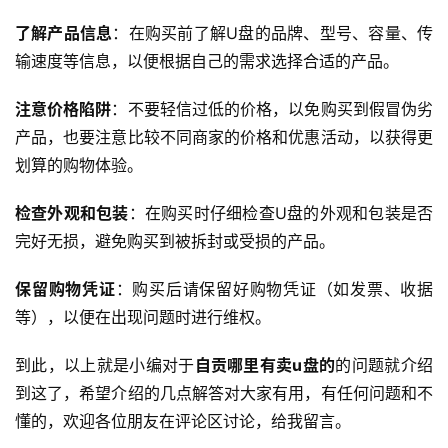
程
了解产品信息
：在购买前了解U盘的品牌、型号、容量、传
输速度等信息，以便根据自己的需求选择合适的产品。
网
站
注意价格陷阱
：不要轻信过低的价格，以免购买到假冒伪劣
运
产品，也要注意比较不同商家的价格和优惠活动，以获得更
维
划算的购物体验。
虚
检查外观和包装
：在购买时仔细检查U盘的外观和包装是否
拟
完好无损，避免购买到被拆封或受损的产品。
主
机
保留购物凭证
：购买后请保留好购物凭证（如发票、收据
等），以便在出现问题时进行维权。
行
到此，以上就是小编对于
自贡哪里有卖u盘的
的问题就介绍
业
到这了，希望介绍的几点解答对大家有用，有任何问题和不
动
懂的，欢迎各位朋友在评论区讨论，给我留言。
态