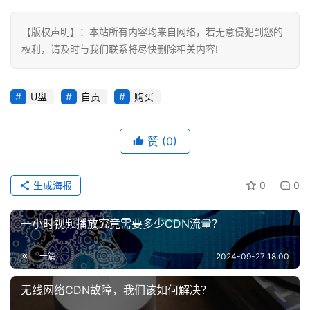
标
【版权声明】：本站所有内容均来自网络，若无意侵犯到您的
签
权利，请及时与我们联系将尽快删除相关内容!
归
档
U盘
自贡
购买
赞
(0)
生成海报
0
0
一小时视频播放究竟需要多少CDN流量？
上一篇
2024-09-27 18:00
无线网络CDN故障，我们该如何解决？