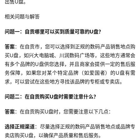
出售U盘。
相关问题与解答
问题一：自贡哪里可以买到质量可靠的U盘？
云
计
答案
：在自贡市，您可以选择到正规的数码产品销售地点购
算
买U盘，如兴大电脑城、川润数码广场等，这些地方通常会
有多个品牌的U盘供您选择，并且商家会提供一定的售后服
帮
务保障，如果您对某个特定品牌（如爱国者）的U盘有需
助
求，可以尝试在这些地方寻找该品牌的专柜或专卖店。
中
心
问题二：在自贡购买U盘时需要注意什么？
答案
：在自贡购买U盘时，您需要注意以下几点：
技
选择正规渠道
：尽量选择正规的数码产品销售地点或品牌专
术
教
卖店购买U盘，以确保产品质量和售后服务。