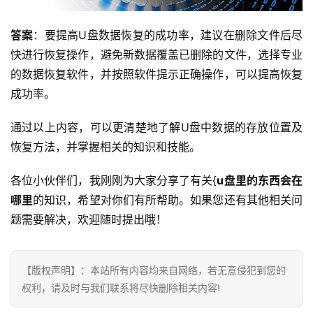
答案
：要提高U盘数据恢复的成功率，建议在删除文件后尽
行
快进行恢复操作，避免新数据覆盖已删除的文件，选择专业
业
的数据恢复软件，并按照软件提示正确操作，可以提高恢复
动
成功率。
态
通过以上内容，可以更清楚地了解U盘中数据的存放位置及
标
恢复方法，并掌握相关的知识和技能。
签
归
各位小伙伴们，我刚刚为大家分享了有关{
u盘里的东西会在
档
哪里
的知识，希望对你们有所帮助。如果您还有其他相关问
题需要解决，欢迎随时提出哦！
【版权声明】：本站所有内容均来自网络，若无意侵犯到您的
权利，请及时与我们联系将尽快删除相关内容!