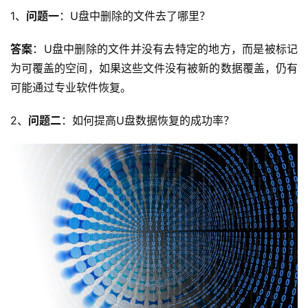
心
1、
问题一
：U盘中删除的文件去了哪里？
答案
：U盘中删除的文件并没有去特定的地方，而是被标记
技
为可覆盖的空间，如果这些文件没有被新的数据覆盖，仍有
术
可能通过专业软件恢复。
教
程
2、
问题二
：如何提高U盘数据恢复的成功率？
网
站
运
维
虚
拟
主
机