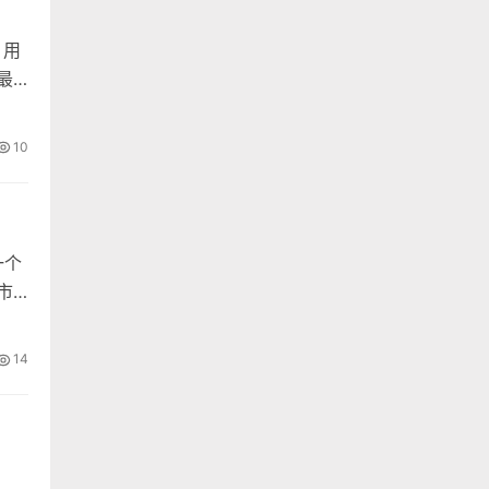
。用
最
10
一个
市
公
制
14