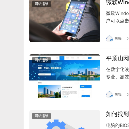
微软Wi
网站运维
微软Win
户可以点击
新的更新下
热舞
2
平顶山网
网站运维
在数字化浪
专业、高效
场、服务客
司，成为企
热舞
2
作公司？面
如何找到
网站运维
电脑的BI