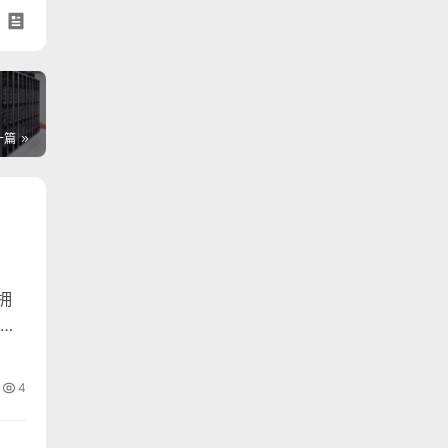
一篇
拥
位
运
定制
4