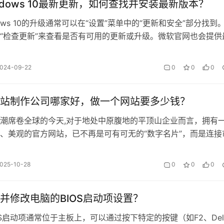
ndows 10最新更新，如何查找并安装最新版本？
dows 10的升级通常可以在“设置”菜单中的“更新和安全”部分找到
“检查更新”来查看是否有可用的更新或升级。微软官网也会提供
载链接和说明。
024-09-22
0
0
0
站制作公司哪家好，做一个网站要多少钱？
潮席卷全球的今天,对于地处中原腹地的平顶山企业而言，拥有
、美观的官方网站，已不再是可有可无的“数字名片”，而是连接
户、塑造品牌形象的核心枢纽，选择一家靠谱的平顶山网站制作
业迈向成功数字化转型的关键一步，为何选择专业的平顶山网站
025-10-28
0
0
0
对市场上琳琅满目的选择,许……
并修改电脑的BIOS启动项设置？
OS启动项通常位于主板上，可以通过按下特定的按键（如F2、Del