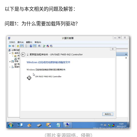
以下是与本文相关的问题及解答：
网
站
问题1：为什么需要加载阵列驱动？
运
维
虚
拟
主
机
行
业
动
态
标
（图片来源网络，侵删）