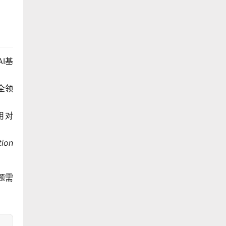
I基
全领
用对
tion
题需