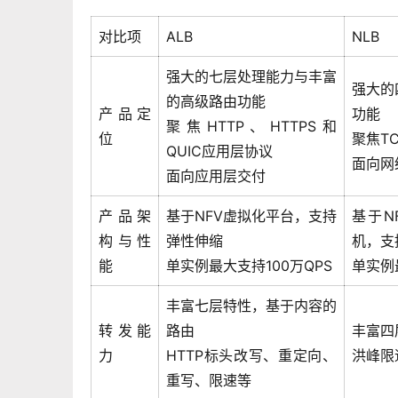
对比项
ALB
NLB
强大的七层处理能力与丰富
强大的
的高级路由功能
产品定
功能
聚焦HTTP、HTTPS和
位
聚焦TC
QUIC应用层协议
面向网
面向应用层交付
产品架
基于NFV虚拟化平台，支持
基于N
构与性
弹性伸缩
机，支
能
单实例最大支持100万QPS
单实例
丰富七层特性，基于内容的
转发能
路由
丰富四
力
HTTP标头改写、重定向、
洪峰限
重写、限速等