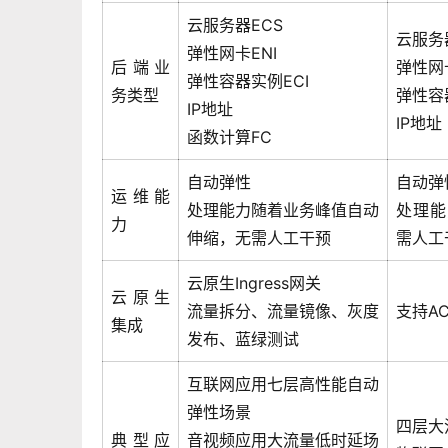
云服务器ECS
云服务
弹性网卡ENI
后端业
弹性网卡
弹性容器实例ECI
务类型
弹性容
IP地址
IP地址
函数计算FC
自动弹性
自动弹
运维能
处理能力随着业务峰值自动
处理能
力
伸缩，无需人工干预
需人工
云原生Ingress网关
云原生
流量拆分、流量镜像、灰度
支持AC
集成
发布、蓝绿测试
互联网应用七层高性能自动
弹性场景
四层大
典型应
音视频应用大流量低时延场