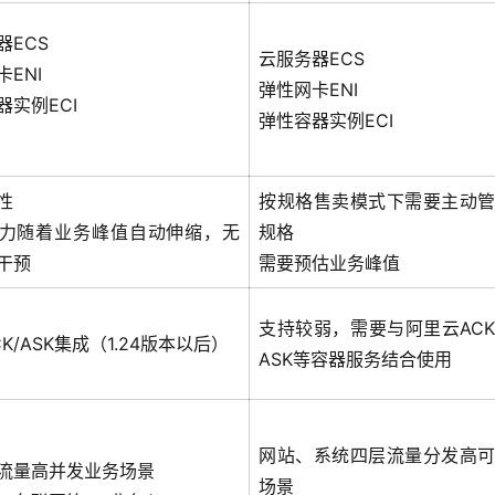
器ECS
云服务器ECS
ENI
弹性网卡ENI
器实例ECI
弹性容器实例ECI
性
按规格售卖模式下需要主动
力随着业务峰值自动伸缩，无
规格
干预
需要预估业务峰值
支持较弱，需要与阿里云AC
K/ASK集成（1.24版本以后）
ASK等容器服务结合使用
网站、系统四层流量分发高
流量高并发业务场景
场景