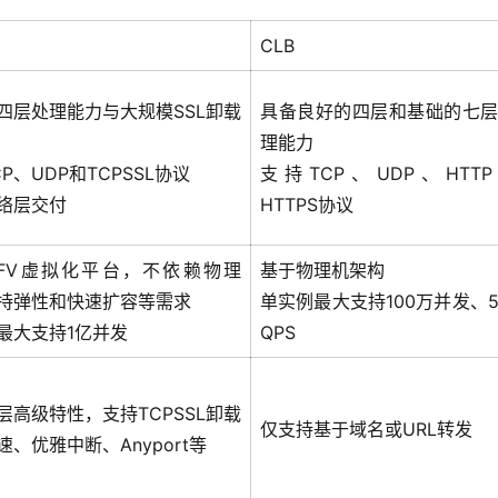
CLB
四层处理能力与大规模SSL卸载
具备良好的四层和基础的七
理能力
P、UDP和TCPSSL协议
支持TCP、UDP、HTT
络层交付
HTTPS协议
FV虚拟化平台，不依赖物理
基于物理机架构
持弹性和快速扩容等需求
单实例最大支持100万并发、
最大支持1亿并发
QPS
层高级特性，支持TCPSSL卸载
仅支持基于域名或URL转发
速、优雅中断、Anyport等